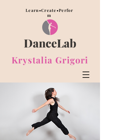
Learn•Create•Perfor
m
DanceLab
Krystalia Grigori